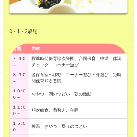
0・1・2歳児
時間
内容
７:３０
標準時間保育順次登園、合同保育 検温 体調
～
チェック コーナー遊び
８:３０
各保育室へ移動 コーナー遊び・外遊び 短時
～
間保育順次登園
１０:０
おやつ 朝のつどい 朝の活動
０～
１１:０
順次給食、着替え、午睡
０～
１５:０
検温 おやつ 帰りのつどい
０～