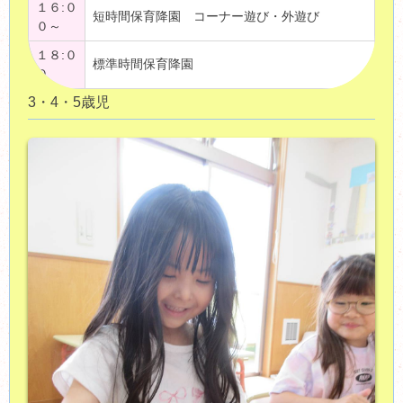
１６:０
短時間保育降園 コーナー遊び・外遊び
０～
１８:０
標準時間保育降園
０
3・4・5歳児