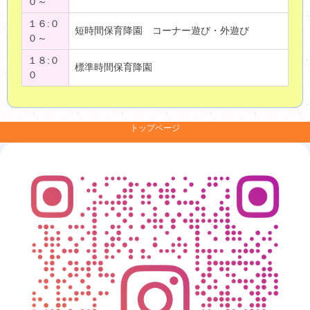
０～
１６:０
短時間保育降園 コーナー遊び・外遊び
０～
１８:０
標準時間保育降園
０
トップページ