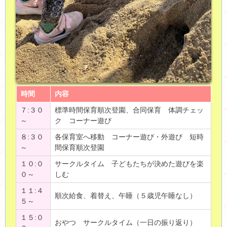
時間
内容
７:３０
標準時間保育順次登園、合同保育 体調チェッ
～
ク コーナー遊び
８:３０
各保育室へ移動 コーナー遊び・外遊び 短時
～
間保育順次登園
１０:０
サークルタイム 子どもたちが決めた遊びを楽
０～
しむ
１１:４
順次給食、着替え、午睡（５歳児午睡なし）
５～
１５:０
おやつ サークルタイム（一日の振り返り）